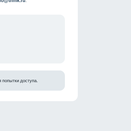
nfo@tnmk.ru
.
 попытки доступа.