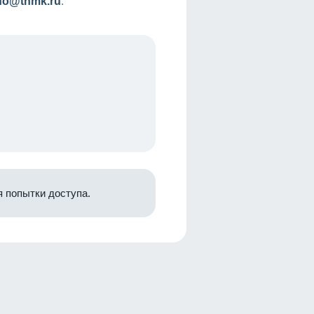
nfo@tnmk.ru
.
 попытки доступа.