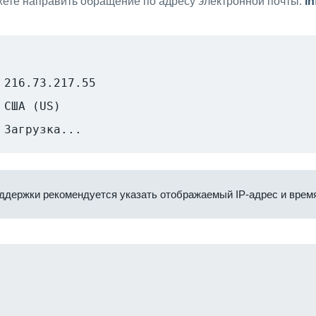
ете направить обращение по адресу электронной почты:
i
216.73.217.55
США (US)
Загрузка...
ддержки рекомендуется указать отображаемый IP-адрес и время