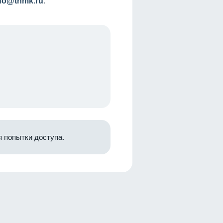
nfo@tnmk.ru
.
 попытки доступа.