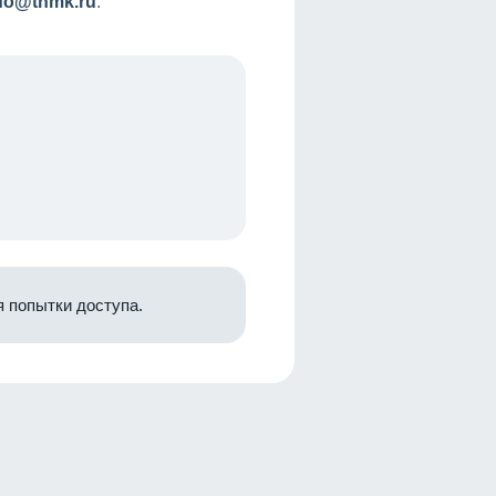
nfo@tnmk.ru
.
 попытки доступа.