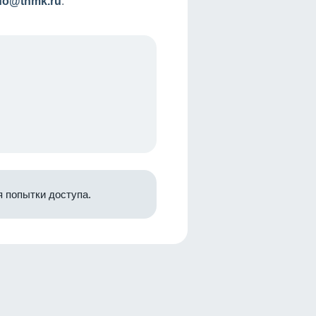
nfo@tnmk.ru
.
 попытки доступа.