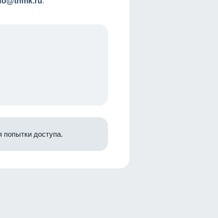
nfo@tnmk.ru
.
 попытки доступа.